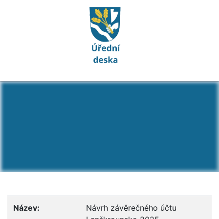
Detail dokumentu: Ná
Název:
Návrh závěrečného účtu