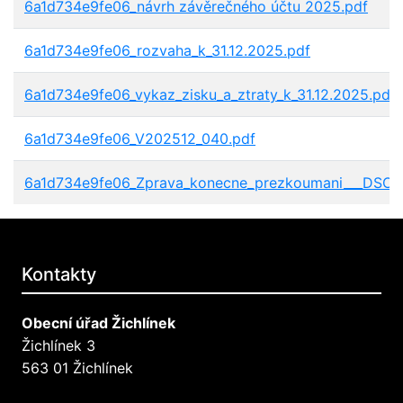
6a1d734e9fe06_návrh závěrečného účtu 2025.pdf
6a1d734e9fe06_rozvaha_k_31.12.2025.pdf
6a1d734e9fe06_vykaz_zisku_a_ztraty_k_31.12.2025.pdf
6a1d734e9fe06_V202512_040.pdf
6a1d734e9fe06_Zprava_konecne_prezkoumani___DSO_L
Kontakty
Obecní úřad Žichlínek
Žichlínek 3
563 01 Žichlínek