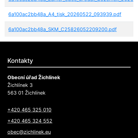
6a100ac2bb48a_A4_tisk_20260522_093939.pdf
6a100ac2bb48a_SKM_C25826052209200.pdf
Kontakty
Obecní úřad Žichlínek
Žichlínek 3
563 01 Žichlínek
+420 465 325 010
+420 465 324 552
obec@zichlinek.eu