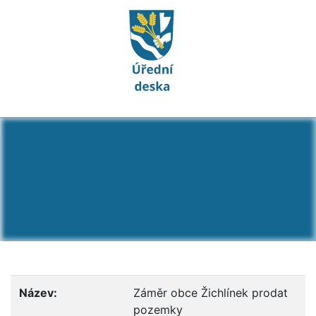
Detail dokumentu: Zá
Název:
Záměr obce Žichlínek prodat
pozemky