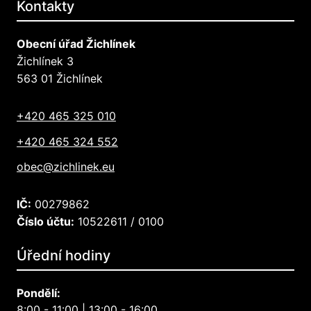
Kontakty
Obecní úřad Žichlínek
Žichlínek 3
563 01 Žichlínek
+420 465 325 010
+420 465 324 552
obec@zichlinek.eu
IČ:
00279862
Číslo účtu:
10522611 / 0100
Úřední hodiny
Pondělí:
8:00 - 11:00 | 13:00 - 16:00